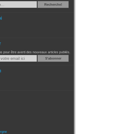
Recherche
Recherche!
i
r
 pour être averti des nouveaux articles publiés.
Email
n
ergne