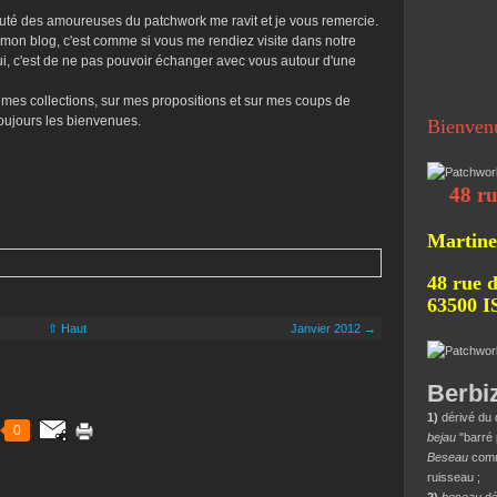
té des amoureuses du patchwork me ravit et je vous remercie.
mon blog, c'est comme si vous me rendiez visite dans notre
oui, c'est de ne pas pouvoir échanger avec vous autour d'une
 mes collections, sur mes propositions et sur mes coups de
toujours les bienvenues.
Bienven
48 rue de
Martine
48 rue d
63500 
⇧ Haut
Janvier 2012 →
Berbi
1)
dérivé du 
0
bejau
"barré 
Beseau
comme
ruisseau ;