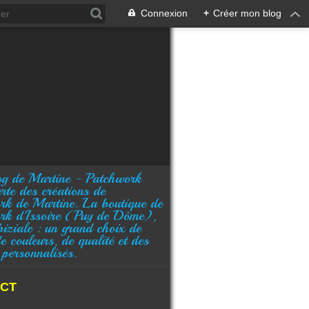
Connexion
+
Créer mon blog
rte des créations de
rk de Martine. La boutique de
rk d'Issoire (Puy de Dôme),
biziale : un grand choix de
de couleurs, de qualité et des
 personnalisés.
CT