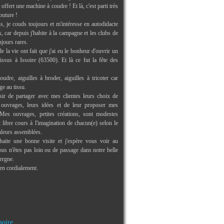
offert une machine à coudre ! Et là, c'est parti très
outure !
s, je couds toujours et m'intéresse en autodidacte
 car depuis j'habite à la campagne et les clubs de
ujours rares.
e la vie ont fait que j'ai eu le bonheur d'ouvrir un
issus à Issoire (63500). Et là ce fut la fête des
oudre, aiguilles à broder, aiguilles à tricoter car
ge au tissu.
isir de partager avec mes clientes leurs choix de
s ouvrages, leurs idées et de leur proposer mes
Mes ouvrages, petites créations, sont modestes
libre cours à l'imagination de chacun(e) selon le
uleurs assemblées.
aite une bonne visite et j'espère vous voir au
us n'êtes pas loin ou de passage dans notre belle
ergne.
ien cordialement.
soire