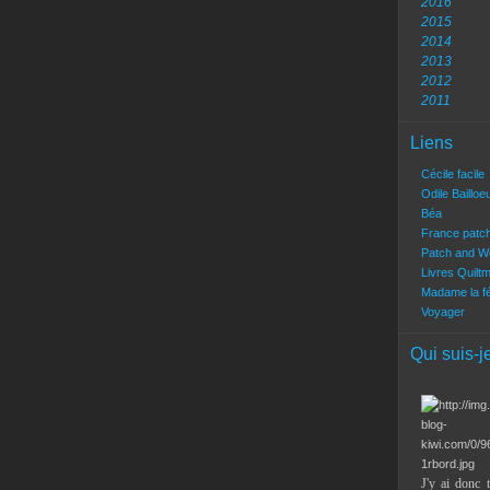
2016
2015
2014
2013
2012
2011
Liens
Cécile facile
Odile Bailloe
Béa
France patc
Patch and W
Livres Quilt
Madame la f
Voyager
Qui suis-j
J'y ai donc 