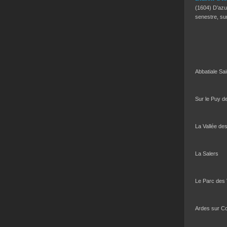
(1604) D’azur
senestre, s
Abbatiale Sa
Sur le Puy d
La Vallée de
La Salers
Le Parc des
Ardes sur C