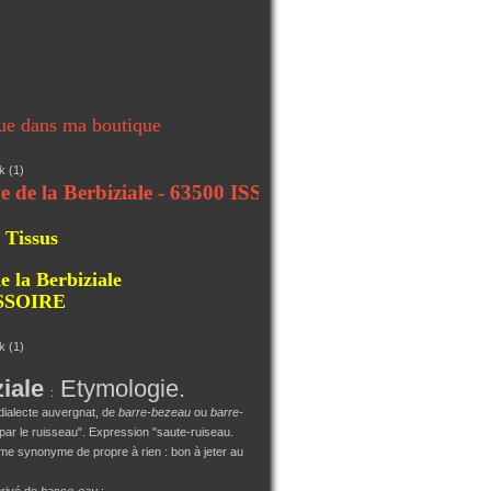
ue dans ma boutique
 la Berbiziale - 63500 ISSOIRE
 Tissus
e la Berbiziale
ISSOIRE
ziale
Etymologie.
:
dialecte auvergnat, de
barre-bezeau
ou
barre-
par le ruisseau". Expression "saute-ruiseau.
 synonyme de propre à rien : bon à jeter au