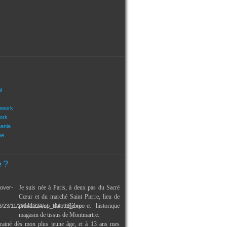
uf
hwork
ork
mania
ée
e ?
Je suis née à Paris, à deux pas du Sacré
Cœur et du marché Saint Pierre, lieu de
prédilection, du célèbre et historique
magasin de tissus de Montmartre.
trainé dès mon plus jeune âge, et à 13 ans mes