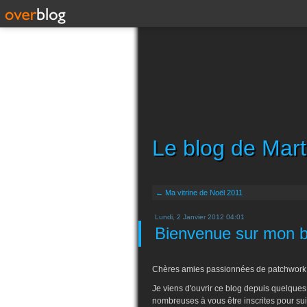
Le blog de Mart
← Ma vitrine de Noël 2011
Lundi, 2 Janvier 2012 04:01
Bienvenue sur mon b
Chères amies passionnées de patchwork
Je viens d'ouvrir ce blog depuis quelques
nombreuses à vous être inscrites pour su