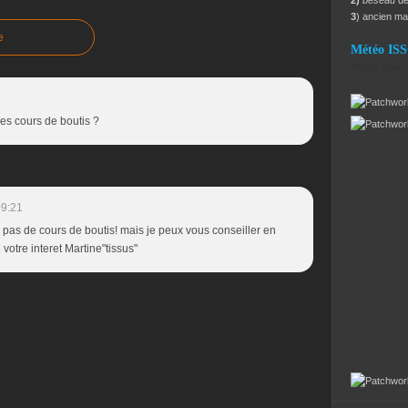
2)
beseau
dé
3
) ancien m
e
Météo IS
Météo Issoir
es cours de boutis ?
09:21
pas de cours de boutis! mais je peux vous conseiller en
 votre interet Martine"tissus"