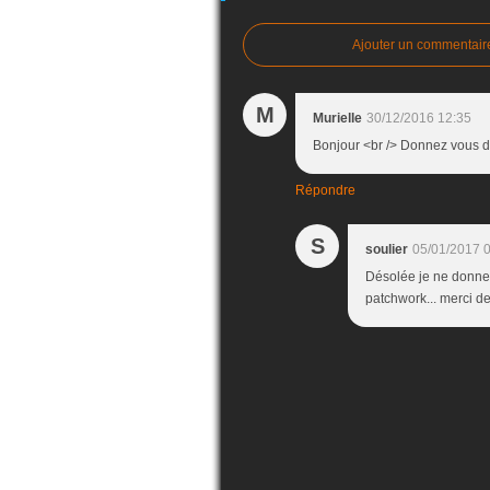
Ajouter un commentair
M
Murielle
30/12/2016 12:35
Bonjour <br /> Donnez vous d
Répondre
S
soulier
05/01/2017 
Désolée je ne donne 
patchwork... merci de