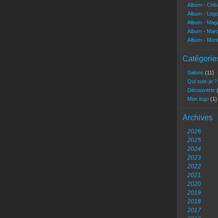
Album - Chi
Album - Log
Album - Mag
Album - Marc
Album - Mon
Catégorie
Salons
(11)
Qui suis-je 
Découverte
Mon logo
(1)
Archives
2026
2025
2024
2023
2022
2021
2020
2019
2018
2017