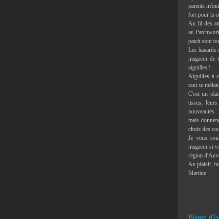
parents m'ont 
fort pour la c
Au fil des an
au Patchwork,
patch sont to
Les hasards d
magasin de t
aiguilles !
Aiguilles à c
tout se mélan
C'est un pla
tissus, leur
nouveautés. 
mais donnent 
choix des co
Je vous souh
magasin si vo
région d'Auv
Au plaisir, b
Martine
Blason d'Is