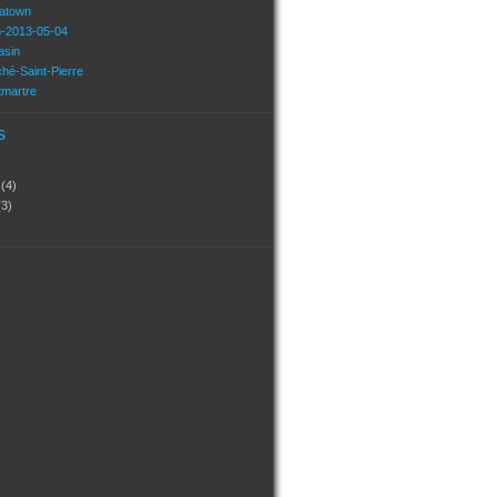
natown
o-2013-05-04
asin
hé-Saint-Pierre
tmartre
s
?
(4)
(3)