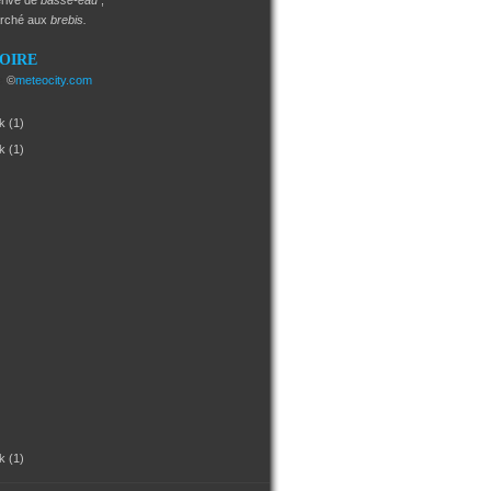
rivé de
basse-eau
;
arché aux
brebis.
SOIRE
e
©
meteocity.com