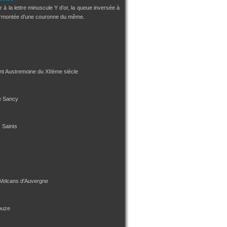
 à la lettre minuscule Y d’or, la queue inversée à
urmontée d’une couronne du même.
int Austremoine du XIIème siècle
e Sancy
s Saints
 Volcans d'Auvergne
ouze