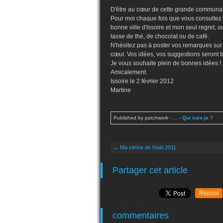
D'être au cœur de cette grande communau
Pour moi chaque fois que vous consultez 
bonne ville d'Issoire et mon seul regret, 
tasse de thé, de chocolat ou de café.
N'hésitez pas à poster vos remarques sur
cœur. Vos idées, vos suggestions seront 
Je vous souhaite plein de bonnes idées !
Amicalement.
Issoire le 2 février 2012
Martine
Published by patchwork
-
…
-
Qui suis-je ?
← Ma vitrine de Noël 2011
Partager cet article
Repost
commentaires