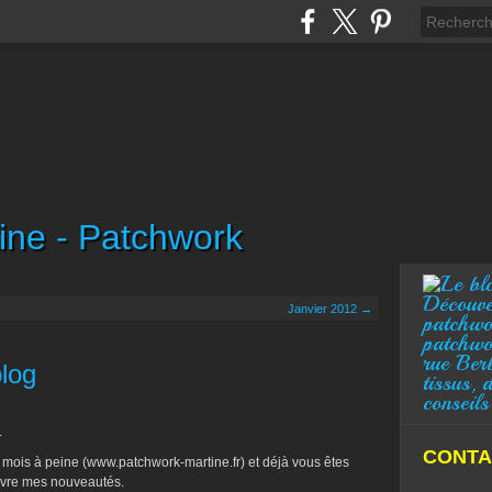
ine - Patchwork
Découve
Janvier 2012 →
patchwo
patchwo
rue Ber
log
tissus, 
conseils
.
CONTA
 mois à peine (www.patchwork-martine.fr) et déjà vous êtes
ivre mes nouveautés.