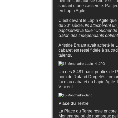
peintre caricaturiste André Gill
sautant d’une casserole. Par je
en Lapin Agile.
C’est devant le Lapin Agile que 
du 20° siècle.
Ils attachèrent un
baptisèrent la toile "Coucher de 
Salon des Indépendants obtient
Aristide Bruant avait acheté le 
cabaret est resté fidèle à sa tra
talents.
Un des 8.481 banc publics de Pa
nom de Roland Dorgelès, romanc
face au cabaret du Lapin Agile. 
Vincent.
Place du Tertre
La Place du Tertre reste encore 
Montmartre où de nombreux peint