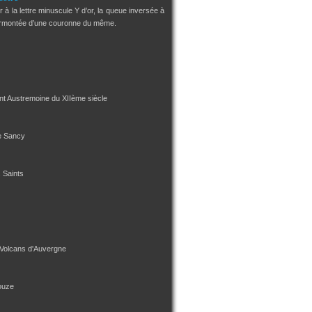
 à la lettre minuscule Y d’or, la queue inversée à
urmontée d’une couronne du même.
int Austremoine du XIIème siècle
e Sancy
s Saints
 Volcans d'Auvergne
ouze