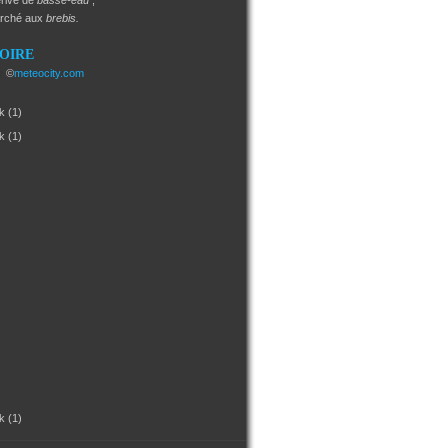
rivé de
basse-eau
;
arché aux
brebis.
SOIRE
e
©
meteocity.com