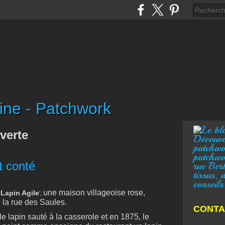
ine - Patchwork
verte
Découve
patchwo
patchwo
t conté
rue Ber
tissus, 
conseils
une maison villageoise rose,
 Lapin Agile
',
e la rue des Saules.
CONTA
 le lapin sauté à la casserole et en 1875, le