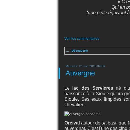
«
C’es
Qui en bo
(une pinte équivaut à 
Voir les commentaires
…
-
Découverte
Mercredi, 12 Juin 2013 04:06
Auvergne
Le
lac des Servières
né d'un
naissance à la Sioule qui ira gr
Sioule. Ses eaux limpides sont
chevalier.
Orcival
autour de sa basilique N
auvergnat. C'est l'une des cinq