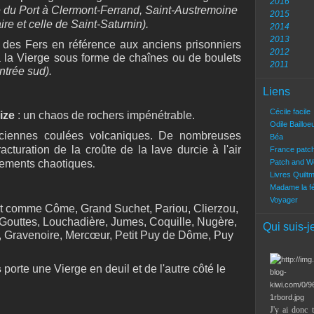
2016
du Port à Clermont-Ferrand, Saint-Austremoine
2015
ire et celle de Saint-Saturnin).
2014
2013
 des Fers en référence aux anciens prisonniers
2012
 à la Vierge sous forme de chaînes ou de boulets
2011
ntrée sud).
Liens
Cécile facile
ize
: un chaos de rochers impénétrable.
Odile Bailloe
ciennes coulées volcaniques. De nombreuses
Béa
racturation de la croûte de la lave durcie à l'air
France patc
ilements chaotiques
Patch and W
.
Livres Quilt
Madame la f
Voyager
t comme Côme, Grand Suchet, Pariou, Clierzou,
Gouttes, Louchadière, Jumes, Coquille, Nugère,
Qui suis-j
, Gravenoire, Mercœur, Petit Puy de Dôme, Puy
s
porte une Vierge en deuil et de l'autre côté le
J'y ai donc 