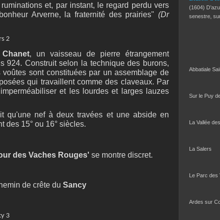
ruminations et, par instant, le regard perdu vers
(1604) D’azur
 bonheur Arverne, la fraternité des prairies"
(Dr
senestre, s
e Chanet
, un vaisseau de pierre étrangement
is 924. Construit selon la technique des burons,
Abbatiale Sa
s voûtes sont constituées par un assemblage de
isposées qui travaillent comme des claveaux. Par
 imperméabiliser et les lourdes et larges lauzes
Sur le Puy d
it qu'une nef à deux travées et une abside en
La Vallée de
t des 15° ou 16° siècles.
La Salers
our des Vaches Rouges'
se montre discret.
Le Parc des
chemin de crête du
Sancy
Ardes sur C