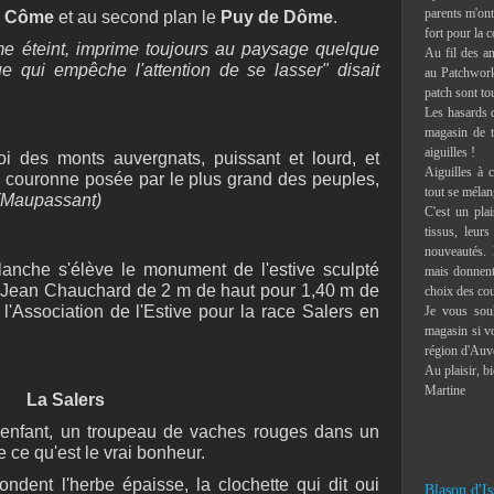
parents m'ont 
e Côme
et au second plan le
Puy de Dôme
.
fort pour la c
e éteint, imprime toujours au paysage quelque
Au fil des an
e qui empêche l'attention de se lasser" disait
au Patchwork,
patch sont to
Les hasards d
magasin de t
aiguilles !
oi des monts auvergnats, puissant et lourd, et
Aiguilles à c
 couronne posée par le plus grand des peuples,
tout se mélan
(Maupassant)
C'est un pla
tissus, leur
nouveautés. 
lanche s'élève le monument de l'estive sculpté
mais donnent 
 Jean Chauchard de 2 m de haut pour 1,40 m de
choix des co
'Association de l'Estive pour la race Salers en
Je vous souh
magasin si vo
région d'Auv
Au plaisir, b
Martine
La Salers
t enfant, un troupeau de vaches rouges dans un
e ce qu'est le vrai bonheur.
ondent l'herbe épaisse, la clochette qui dit oui
Blason d'Is