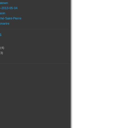
natown
o-2013-05-04
asin
hé-Saint-Pierre
tmartre
s
?
(4)
(3)