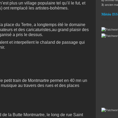
2)
beseau
dé
est plus un village populaire tel qu’il le fut, et
3
) ancien m
) ont remplacé les artistes-bohèmes.
Météo IS
Météo Issoir
, la place du Tertre, a longtemps été le domaine
nateurs et des caricaturistes,au grand plaisir des
rganisé a pris le dessus.
talent et interpellent le chaland de passage qui
ir.
le petit train de Montmartre permet en 40 mn un
 musique au travers des rues et des places
d de la Butte Montmartre, le long de rue Saint