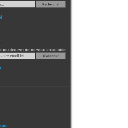
Recherche
Recherche!
i
r
 pour être averti des nouveaux articles publiés.
Email
n
ergne