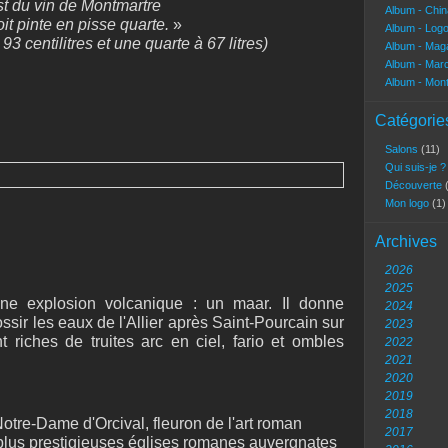
t du vin de Montmartre
Album - Chi
it pinte en pisse quarte.
»
Album - Log
93 centilitres et une quarte à 67 litres)
Album - Mag
Album - Marc
Album - Mon
Catégorie
Salons
(11)
Qui suis-je 
Découverte
Mon logo
(1)
Archives
2026
2025
e explosion volcanique : un maar. Il donne
2024
ossir les eaux de l'Allier après Saint-Pourcain sur
2023
 riches de truites arc en ciel, fario et ombles
2022
2021
2020
2019
2018
otre-Dame d'Orcival, fleuron de l'art roman
2017
 plus prestigieuses églises romanes auvergnates