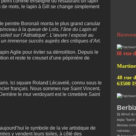
 a peint comme enseigne du restaurant un lapin
u de mots, le lapin à Gill se change simplement
le peintre Boronali monta le plus grand canular
 pinceau à la queue de Lolo, l’âne du Lapin et
Bienven
soleil sur l’Adriatique". L’œuvre ! exposé au
 un immense succès auprès des critiques d’Art.
Lapin Agile pour éviter sa démolition. Depuis le
48 rue de la Be
dition et reste le creuset d’une pépinière de
Martine
48 rue d
ris. Ici square Roland Lécavelé, connu sous le
63500 
ier français. Nous sommes rue Saint Vincent,
Derrière le mur verdoyant est le cimetière Saint
Berbi
1)
dérivé du 
bejau
"barré 
Beseau
comme
aujourd’hui le symbole de la vie artistique de
ruisseau ;
res y vendent leurs toiles, à côté des