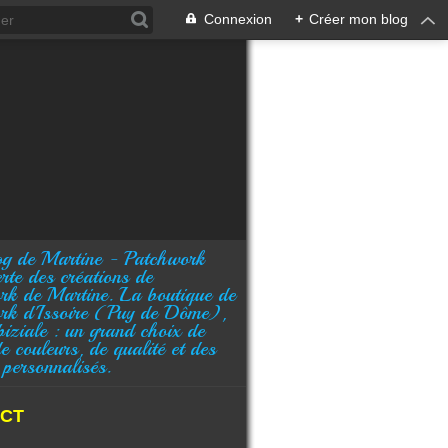
Connexion
+
Créer mon blog
rte des créations de
rk de Martine. La boutique de
rk d'Issoire (Puy de Dôme),
biziale : un grand choix de
de couleurs, de qualité et des
 personnalisés.
CT