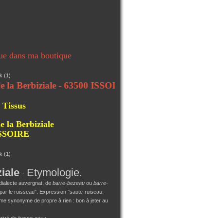
ue dans ma boutique
rbiziale - 63500 ISSOIRE
 Tissus
e la Berbiziale
ISSOIRE
ziale
Etymologie.
:
dialecte auvergnat, de
barre-bezeau
ou
barre-
par le ruisseau". Expression "saute-ruiseau.
 synonyme de propre à rien : bon à jeter au