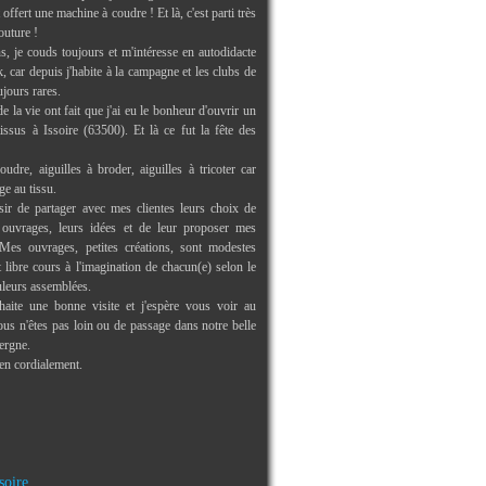
offert une machine à coudre ! Et là, c'est parti très
outure !
s, je couds toujours et m'intéresse en autodidacte
 car depuis j'habite à la campagne et les clubs de
ujours rares.
e la vie ont fait que j'ai eu le bonheur d'ouvrir un
issus à Issoire (63500). Et là ce fut la fête des
oudre, aiguilles à broder, aiguilles à tricoter car
ge au tissu.
isir de partager avec mes clientes leurs choix de
s ouvrages, leurs idées et de leur proposer mes
Mes ouvrages, petites créations, sont modestes
libre cours à l'imagination de chacun(e) selon le
uleurs assemblées.
aite une bonne visite et j'espère vous voir au
us n'êtes pas loin ou de passage dans notre belle
ergne.
ien cordialement.
soire