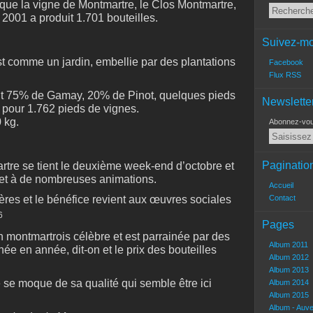
 que la vigne de Montmartre, le Clos Montmartre,
 2001 a produit 1.701 bouteilles.
Suivez-mo
st comme un jardin, embellie par des plantations
Facebook
Flux RSS
t 75% de Gamay, 20% de Pinot, quelques pieds
Newslette
pour 1.762 pieds de vignes.
 kg.
Abonnez-vous
Paginatio
tre se tient le deuxième week-end d’octobre et
 et à de nombreuses animations.
Accueil
ères et le bénéfice revient aux œuvres sociales
Contact
Pages
 montmartrois célèbre et est parrainée par des
Album 2011
nnée en année, dit-on et le prix des bouteilles
Album 2012
Album 2013
 se moque de sa qualité qui semble être ici
Album 2014
Album 2015
Album - Auv