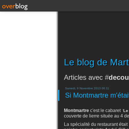
Le blog de Mart
Articles avec #
decou
Samedi, 9 Novembre 2013 06:11
Si Montmartre m'étai
Montmartre
c'est le cabaret
Le
'
couverte de lierre située au 4 d
La spécialité du restaurant était