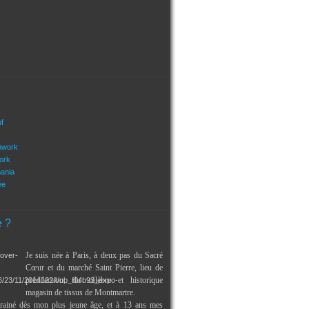
uf
hwork
ork
mania
ée
e ?
Je suis née à Paris, à deux pas du Sacré
Cœur et du marché Saint Pierre, lieu de
prédilection, du célèbre et historique
magasin de tissus de Montmartre.
trainé dès mon plus jeune âge, et à 13 ans mes