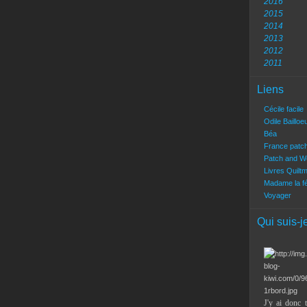
2016
2015
2014
2013
2012
2011
Liens
Cécile facile
Odile Bailloe
Béa
France patc
Patch and W
Livres Quilt
Madame la f
Voyager
Qui suis-j
J'y ai donc 