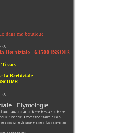
ue dans ma boutique
biziale - 63500 ISSOIRE
 Tissus
e la Berbiziale
ISSOIRE
ziale
Etymologie.
:
dialecte auvergnat, de
barre-bezeau
ou
barre-
par le ruisseau". Expression "saute-ruiseau.
 synonyme de propre à rien : bon à jeter au