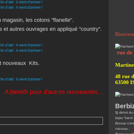
magasin, les cotons "flanelle".
is et autres ouvrages en appliqué "country".
Bienven
48 rue de la Ber
t nouveaux Kits.
Martine
48 rue d
63500 
A bientôt pour d'autres nouveautés...
Berbi
1)
dérivé du 
bejau
"barré 
Beseau
comme
ruisseau ;