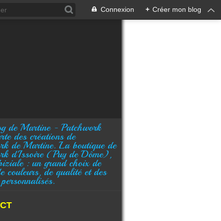
Connexion
+
Créer mon blog
rte des créations de
rk de Martine. La boutique de
rk d'Issoire (Puy de Dôme),
biziale : un grand choix de
de couleurs, de qualité et des
 personnalisés.
CT