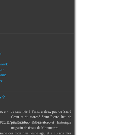
uf
hwork
ork
mania
ée
e ?
Je suis née à Paris, à deux pas du Sacré
Cœur et du marché Saint Pierre, lieu de
prédilection, du célèbre et historique
magasin de tissus de Montmartre.
trainé dès mon plus jeune âge, et à 13 ans mes