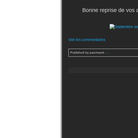
Bonne reprise de vos ac
Voir les commentaires
Published by patchwork
-
…