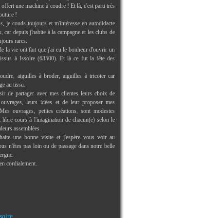
offert une machine à coudre ! Et là, c'est parti très
outure !
s, je couds toujours et m'intéresse en autodidacte
 car depuis j'habite à la campagne et les clubs de
ujours rares.
e la vie ont fait que j'ai eu le bonheur d'ouvrir un
issus à Issoire (63500). Et là ce fut la fête des
oudre, aiguilles à broder, aiguilles à tricoter car
ge au tissu.
isir de partager avec mes clientes leurs choix de
s ouvrages, leurs idées et de leur proposer mes
Mes ouvrages, petites créations, sont modestes
libre cours à l'imagination de chacun(e) selon le
uleurs assemblées.
aite une bonne visite et j'espère vous voir au
us n'êtes pas loin ou de passage dans notre belle
ergne.
ien cordialement.
soire