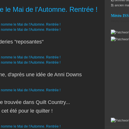
2)
beseau
dé
3
) ancien m
le Mai de l'Automne. Rentrée !
Météo IS
Météo Issoir
deries "reposantes"
, d'après une idée de Anni Downs
e trouvée dans Quilt Country...
 cet été pour le quilter !