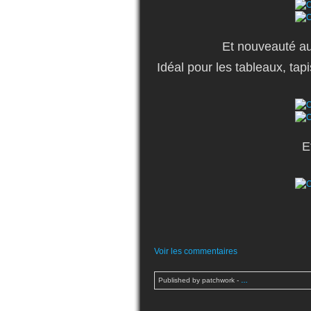
Et nouveauté au 
Idéal pour les tableaux, tap
E
Voir les commentaires
Published by patchwork
-
…