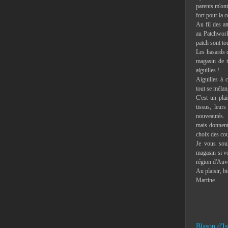
parents m'ont 
fort pour la c
Au fil des an
au Patchwork,
patch sont to
Les hasards d
magasin de t
aiguilles !
Aiguilles à c
tout se mélan
C'est un pla
tissus, leur
nouveautés. 
mais donnent 
choix des co
Je vous souh
magasin si vo
région d'Auv
Au plaisir, b
Martine
Blason d'Is