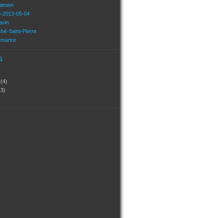
natown
o-2013-05-04
asin
hé-Saint-Pierre
tmartre
s
?
(4)
(3)