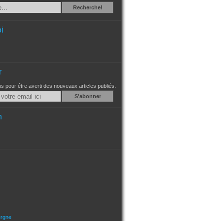
Recherche
Recherche!
i
r
 pour être averti des nouveaux articles publiés.
Email
n
ergne