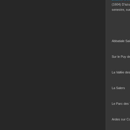
(1604) D’azur
senestre, s
Abbatiale Sa
Sur le Puy d
La Vallée de
La Salers
Le Parc des
Ardes sur C