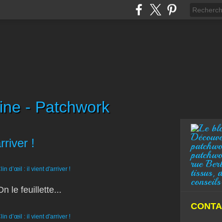
ine - Patchwork
Découve
rriver !
patchwo
patchwo
rue Ber
tissus, 
conseils
On le feuillette...
CONTA