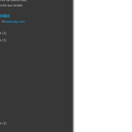
rivé de
basse-eau
;
arché aux
brebis.
SOIRE
e
©
meteocity.com