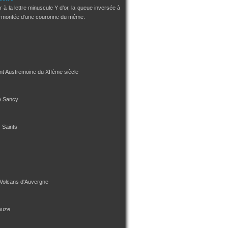
 à la lettre minuscule Y d’or, la queue inversée à
urmontée d’une couronne du même.
int Austremoine du XIIème siècle
e Sancy
s Saints
 Volcans d'Auvergne
ouze