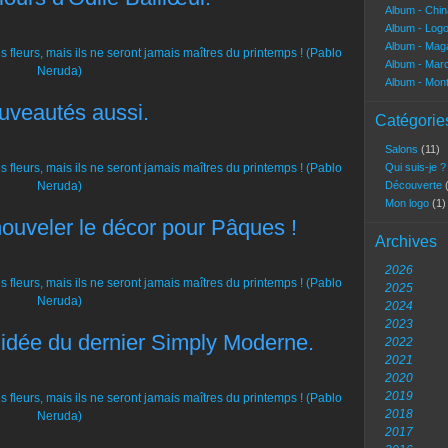
Album - Chi
Album - Log
Album - Mag
Album - Marc
Album - Mon
uveautés aussi.
Catégorie
Salons
(11)
Qui suis-je 
Découverte
Mon logo
(1)
enouveler le décor pour Pâques !
Archives
2026
2025
2024
2023
e idée du dernier Simply Moderne.
2022
2021
2020
2019
2018
2017