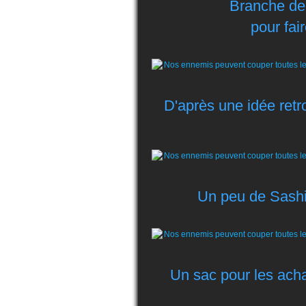
Branche de c
pour fai
D'après une idée retr
Un peu de Sashik
Un sac pour les acha