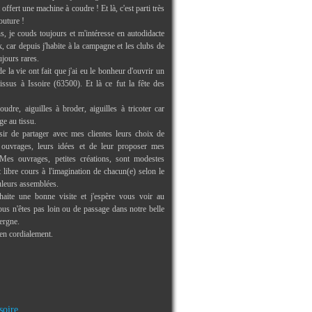
offert une machine à coudre ! Et là, c'est parti très
outure !
s, je couds toujours et m'intéresse en autodidacte
 car depuis j'habite à la campagne et les clubs de
ujours rares.
e la vie ont fait que j'ai eu le bonheur d'ouvrir un
issus à Issoire (63500). Et là ce fut la fête des
oudre, aiguilles à broder, aiguilles à tricoter car
ge au tissu.
isir de partager avec mes clientes leurs choix de
s ouvrages, leurs idées et de leur proposer mes
Mes ouvrages, petites créations, sont modestes
libre cours à l'imagination de chacun(e) selon le
uleurs assemblées.
aite une bonne visite et j'espère vous voir au
us n'êtes pas loin ou de passage dans notre belle
ergne.
ien cordialement.
soire