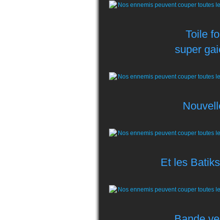
Toile f
super gai
Nouvelle
Et les Batik
Bande vel