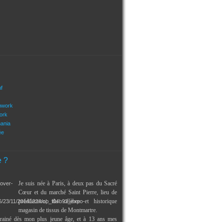
uf
hwork
ork
mania
ée
e ?
Je suis née à Paris, à deux pas du Sacré
Cœur et du marché Saint Pierre, lieu de
prédilection, du célèbre et historique
magasin de tissus de Montmartre.
trainé dès mon plus jeune âge, et à 13 ans mes