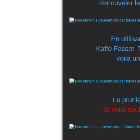
Renouveler le
En utilisa
Kaffe Fasset, T
voilà un
Le prunie
Je vous souh