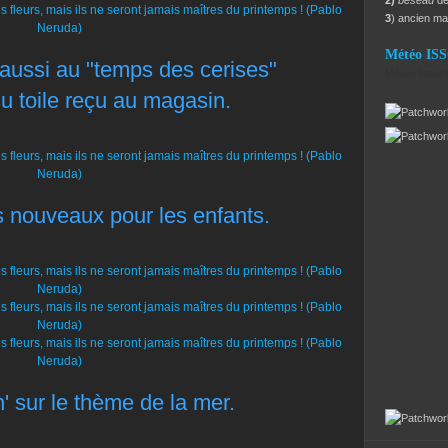
2)
beseau
dé
3
) ancien m
Météo IS
r aussi au "temps des cerises"
Météo Issoir
su toile reçu au magasin.
 nouveaux pour les enfants.
' sur le thème de la
mer.