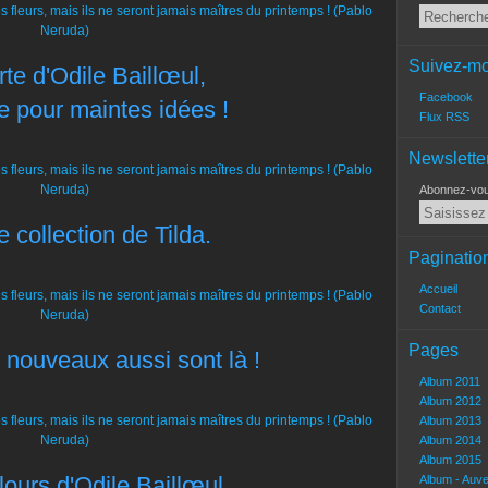
Suivez-mo
orte d'Odile Baillœul,
Facebook
e pour maintes idées !
Flux RSS
Newslette
Abonnez-vous
 collection de Tilda.
Paginatio
Accueil
Contact
Pages
s nouveaux aussi sont là !
Album 2011
Album 2012
Album 2013
Album 2014
Album 2015
ours d'Odile Baillœul.
Album - Auv