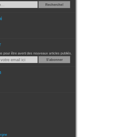
Recherche
Recherche!
i
r
 pour être averti des nouveaux articles publiés.
Email
n
ergne