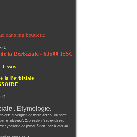
ue dans ma boutique
Berbiziale - 63500 ISSOIRE
 Tissus
e la Berbiziale
ISSOIRE
ziale
Etymologie.
:
dialecte auvergnat, de
barre-bezeau
ou
barre-
par le ruisseau". Expression "saute-ruiseau.
 synonyme de propre à rien : bon à jeter au