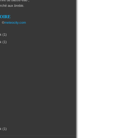
rivé de
basse-eau
;
arché aux
brebis.
SOIRE
e
©
meteocity.com