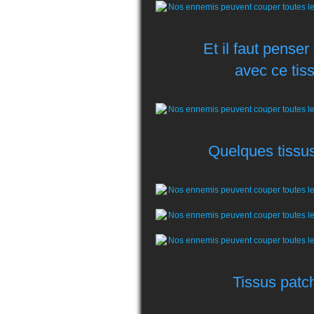
Et il faut pense
avec ce tis
Quelques tissus
Tissus patch