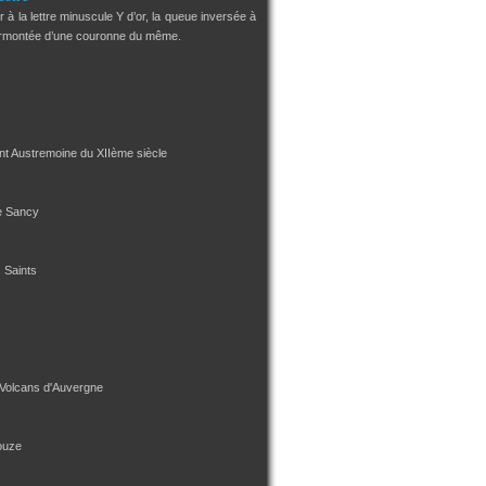
 à la lettre minuscule Y d’or, la queue inversée à
urmontée d’une couronne du même.
int Austremoine du XIIème siècle
e Sancy
s Saints
 Volcans d'Auvergne
ouze