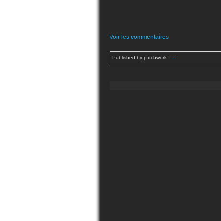
Voir les commentaires
Published by patchwork
-
…