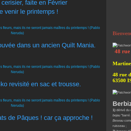
erisier, faite en Février
re venir le printemps !
Bienven
ouvée dans un ancien Quilt Mania.
48 rue de la 
Martine
48 rue d
63500 
o revisité en sac et trousse.
Berbi
1)
dérivé du 
bejau
"barré 
ts de Pâques ! car ça approche !
Beseau
comme
ruisseau ;