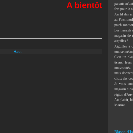
A bientôt
parents m'ont 
fort pour la c
Au fil des an
au Patchwork,
patch sont to
Les hasards d
magasin de t
aiguilles !
Aiguilles à c
Haut
tout se mélan
C'est un pla
tissus, leur
nouveautés. 
mais donnent 
choix des co
Je vous souh
magasin si vo
région d'Auv
Au plaisir, b
Martine
Blason d'Is