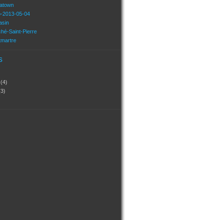
natown
o-2013-05-04
asin
hé-Saint-Pierre
tmartre
s
?
(4)
(3)