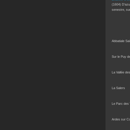
(1604) D’azur
senestre, s
Abbatiale Sa
Sur le Puy d
La Vallée de
La Salers
Le Parc des
Ardes sur C