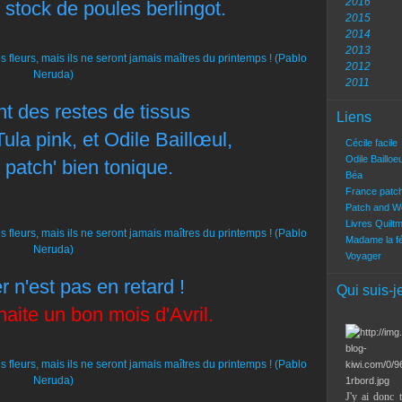
2016
 stock de poules berlingot.
2015
2014
2013
2012
2011
nt des restes de tissus
Liens
ula pink, et Odile Baillœul,
Cécile facile
Odile Bailloe
 patch' bien tonique.
Béa
France patc
Patch and W
Livres Quilt
Madame la f
Voyager
r n'est pas en retard !
Qui suis-j
aite un bon mois d'Avril.
J'y ai donc 