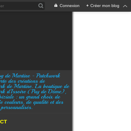
Connexion
+
Créer mon blog
rte des créations de
rk de Martine. La boutique de
rk d'Issoire (Puy de Dôme),
biziale : un grand choix de
de couleurs, de qualité et des
 personnalisés.
CT