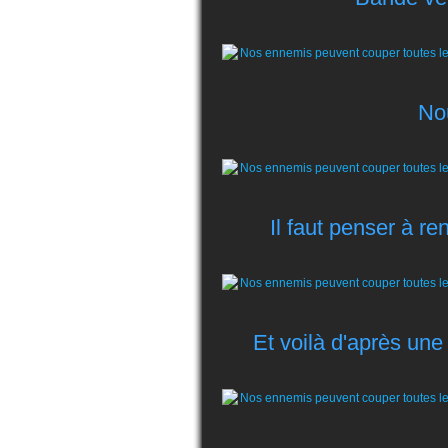
No
Il faut penser à r
Et voilà d'après un