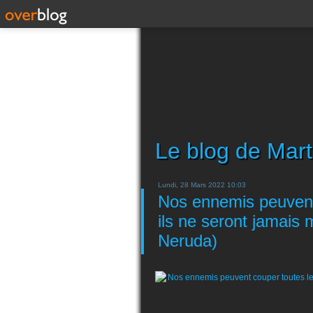
Le blog de Mart
Lundi, 28 Mars 2022 10:03
Nos ennemis peuvent 
ils ne seront jamais 
Neruda)