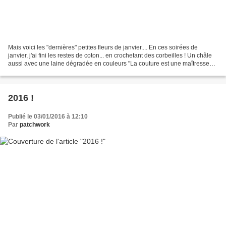
Mais voici les "dernières" petites fleurs de janvier.... En ces soirées de
janvier, j'ai fini les restes de coton... en crochetant des corbeilles ! Un châle
aussi avec une laine dégradée en couleurs "La couture est une maîtresse
qui coûte beaucoup d'argent,...
2016 !
Publié le 03/01/2016 à 12:10
Par
patchwork