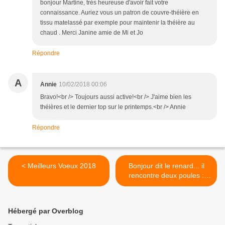
bonjour Martine, très heureuse d'avoir fait votre
connaissance. Auriez vous un patron de couvre-théière en
tissu matelassé par exemple pour maintenir la théière au
chaud . Merci Janine amie de Mi et Jo
Répondre
A
Annie
10/02/2018 00:06
Bravo!<br /> Toujours aussi active!<br /> J'aime bien les
théières et le dernier top sur le printemps.<br /> Annie
Répondre
< Meilleurs Voeux 2018
Bonjour dit le renard... il
rencontre deux poules :
c'est bientôt Pâques dit
l'une d'elle, et tu sais
comment on les fait en
Hébergé par Overblog
chocolat les œufs ? >