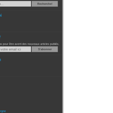
Recherche
Recherche!
i
r
 pour être averti des nouveaux articles publiés.
Email
n
ergne