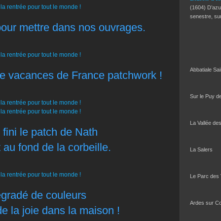
(1604) D’azur
senestre, s
our mettre dans nos ouvrages.
Abbatiale Sa
s de vacances de France patchwork !
Sur le Puy d
La Vallée de
 fini le patch de Nath
 au fond de la corbeille.
La Salers
Le Parc des
gradé de couleurs
Ardes sur C
e la joie dans la maison !