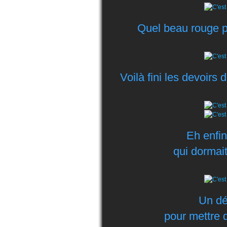
Quel beau rouge p
Voilà fini les devoir
Eh enfin
qui dormait
Un dé
pour mettre d