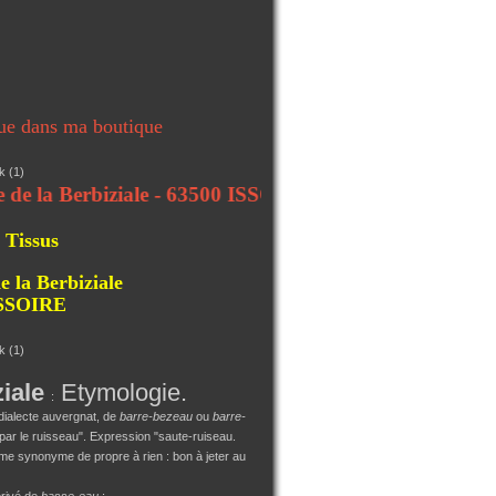
ue dans ma boutique
 Berbiziale - 63500 ISSOIRE
 Tissus
e la Berbiziale
ISSOIRE
ziale
Etymologie.
:
dialecte auvergnat, de
barre-bezeau
ou
barre-
par le ruisseau". Expression "saute-ruiseau.
 synonyme de propre à rien : bon à jeter au