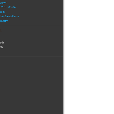
natown
o-2013-05-04
asin
hé-Saint-Pierre
tmartre
s
?
(4)
(3)