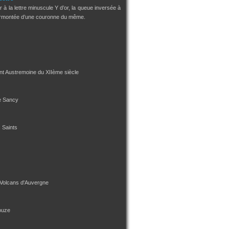
 à la lettre minuscule Y d’or, la queue inversée à
urmontée d’une couronne du même.
int Austremoine du XIIème siècle
e Sancy
s Saints
 Volcans d'Auvergne
ouze