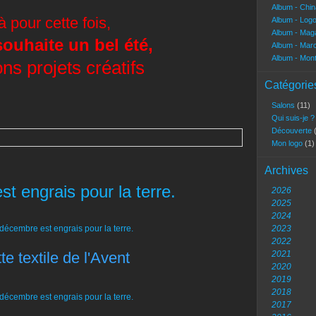
Album - Chi
à pour cette fois,
Album - Log
Album - Mag
souhaite un bel été,
Album - Marc
Album - Mon
ns projets créatifs
Catégorie
Salons
(11)
Qui suis-je 
Découverte
Mon logo
(1)
Archives
t engrais pour la terre.
2026
2025
2024
2023
2022
te textile de l'Avent
2021
2020
2019
2018
2017