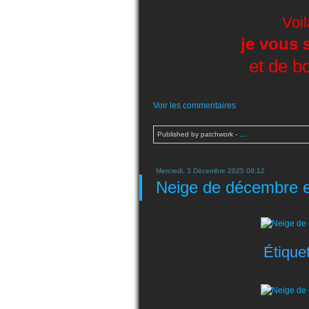
Voil
je vous 
et de bo
Voir les commentaires
Published by patchwork
-
…
Mercredi, 3 Décembre 2025 08:12
Neige de décembre es
Étiquet