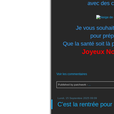
avec des c
Je vous souhai
pour prép
Que la santé soit là 
Joyeux Noë
Voir les commentaires
Published by patchwork
-
…
Lundi, 15 Septembre 2025 09:09
C'est la rentrée pour