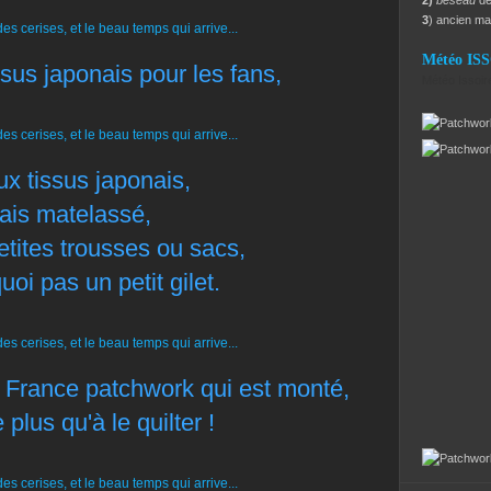
2)
beseau
dé
3
) ancien m
Météo IS
ssus japonais pour les fans,
Météo Issoir
ux tissus japonais,
ais matelassé,
etites trousses ou sacs,
oi pas un petit gilet.
re France patchwork qui est monté,
 plus qu'à le quilter !