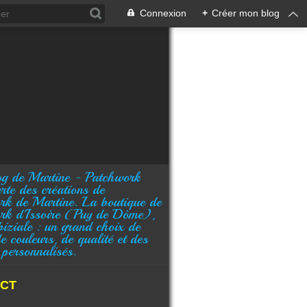
Connexion
+
Créer mon blog
rte des créations de
rk de Martine. La boutique de
rk d'Issoire (Puy de Dôme),
biziale : un grand choix de
de couleurs, de qualité et des
 personnalisés.
CT