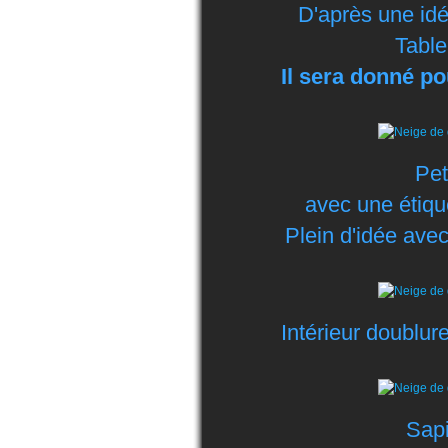
D'après une idé
Table
Il sera donné po
Pet
avec une étique
Plein d'idée avec
Intérieur doublur
Sapi