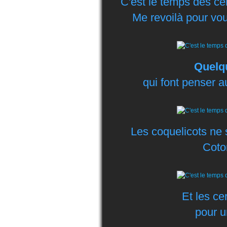
C'est le temps des cer
Me revoilà pour vo
Quelqu
qui font penser a
Les coquelicots ne
Coto
Et les ce
pour u