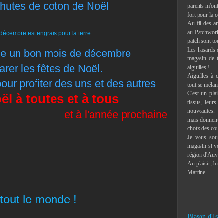
hutes de coton de Noël
parents m'ont 
fort pour la c
Au fil des an
au Patchwork,
patch sont to
Les hasards d
te un bon mois de décembre
magasin de t
arer les fêtes de Noël.
aiguilles !
Aiguilles à c
pour profiter des uns et des autres
tout se mélan
C'est un pla
l à toutes et à tous
tissus, leur
nouveautés. 
et à l'année prochaine
mais donnent 
choix des co
Je vous souh
magasin si vo
région d'Auv
Au plaisir, b
Martine
 tout le monde !
Blason d'Is