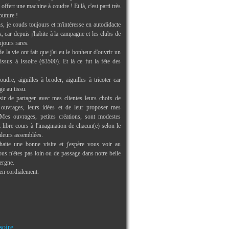
offert une machine à coudre ! Et là, c'est parti très
outure !
s, je couds toujours et m'intéresse en autodidacte
 car depuis j'habite à la campagne et les clubs de
ujours rares.
e la vie ont fait que j'ai eu le bonheur d'ouvrir un
issus à Issoire (63500). Et là ce fut la fête des
oudre, aiguilles à broder, aiguilles à tricoter car
ge au tissu.
isir de partager avec mes clientes leurs choix de
s ouvrages, leurs idées et de leur proposer mes
Mes ouvrages, petites créations, sont modestes
libre cours à l'imagination de chacun(e) selon le
uleurs assemblées.
aite une bonne visite et j'espère vous voir au
us n'êtes pas loin ou de passage dans notre belle
ergne.
ien cordialement.
soire