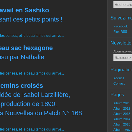
avail en Sashiko
,
Suivez-mo
ant ces petits points !
Facebook
Flux RSS
Newslette
au sac hexagone
Abonnez-vous
su par Nathalie
Paginatio
Accueil
Contact
emins croisés
dée de Isabel Larzillière,
Pages
eproduction de 1890,
Album 2011
Album 2012
es Nouvelles du Patch N° 168
Album 2013
Album 2014
Album 2015
Album - Auv