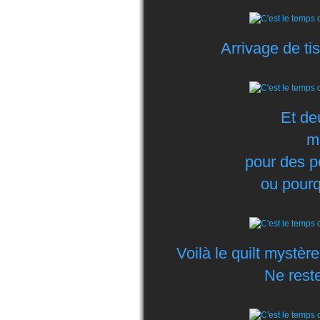
Arrivage de ti
Et de
m
pour des p
ou pourqu
Voilà le quilt mystè
Ne reste