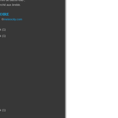
rivé de
basse-eau
;
arché aux
brebis.
SOIRE
e
©
meteocity.com