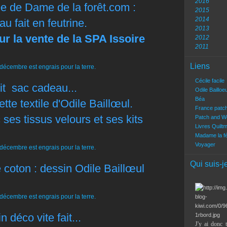
2016
e de Dame de la forêt.com :
2015
2014
au fait en feutrine.
2013
ur la vente de la SPA Issoire
2012
2011
Liens
Cécile facile
it sac cadeau...
Odile Bailloe
Béa
tte textile d'Odile Baillœul.
France patc
 ses tissus velours et ses kits
Patch and W
Livres Quilt
Madame la f
Voyager
Qui suis-j
e coton : dessin Odile
Baillœul
n déco vite fait...
J'y ai donc 