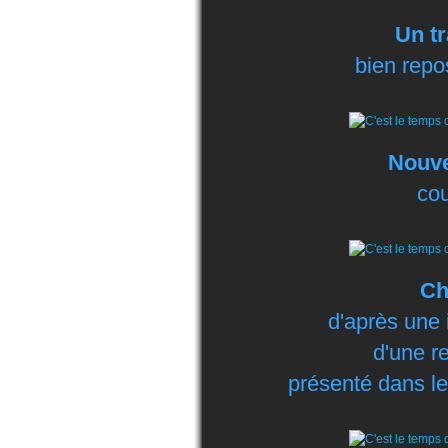
Un tr
bien repos
Nouve
cou
Ch
d'après une i
d'une r
présenté dans l