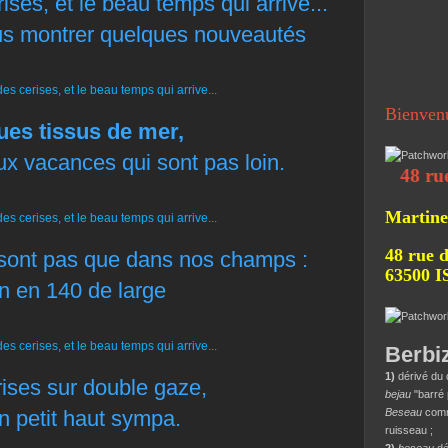
ises, et le beau temps qui arrive...
us montrer quelques nouveautés
Bienven
es tissus de mer,
ux vacances qui sont pas loin.
48 rue de la
Martine
48 rue d
 sont pas que dans nos champs :
63500 
n en 140 de large
Berbi
1)
dérivé du 
rises sur double gaze,
bejau
"barré 
n petit haut sympa.
Beseau
comme
ruisseau ;