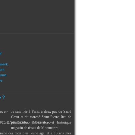
uf
hwork
ork
mania
ée
e ?
Je suis née à Paris, à deux pas du Sacré
Cœur et du marché Saint Pierre, lieu de
prédilection, du célèbre et historique
magasin de tissus de Montmartre.
trainé dès mon plus jeune âge, et à 13 ans mes