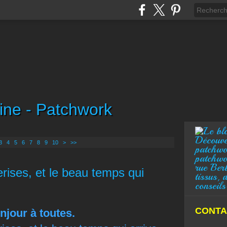
ine - Patchwork
Découve
3
4
5
6
7
8
9
10
>
>>
patchwo
patchwo
rue Ber
rises, et le beau temps qui
tissus, 
conseils
CONTA
njour à toutes.