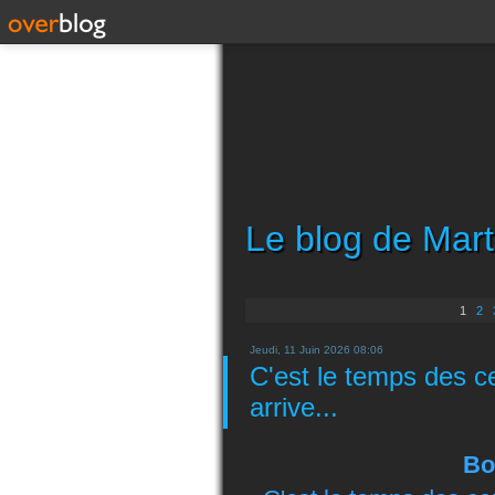
Le blog de Mart
1
2
Jeudi, 11 Juin 2026 08:06
C'est le temps des ce
arrive...
Bo